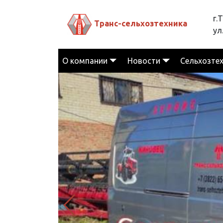
г.
Транс-сельхозтехника
ул
О компании
Новости
Сельхозте