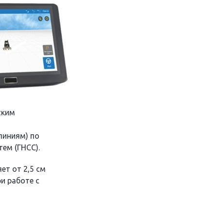
ским
линиям) по
ем (ГНСС).
ет от 2,5 см
и работе с