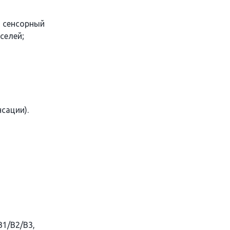
 сенсорный
селей;
нсации).
B1/B2/B3,