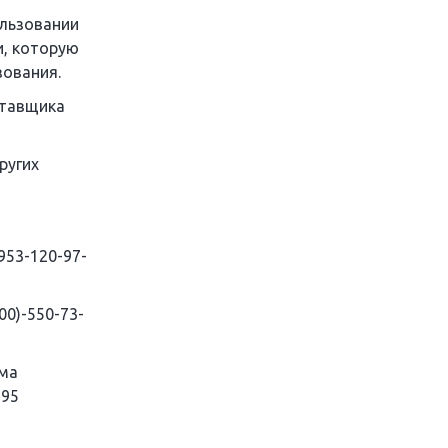
ользовании
и, которую
зования.
ставщика
ругих
53-120-97-
0)-550-73-
ема
-95