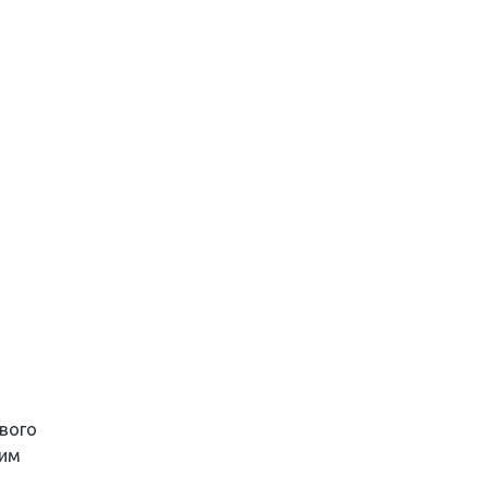
вого
щим