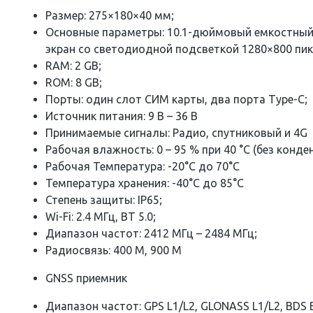
Размер: 275×180×40 мм;
Основные параметры: 10.1-дюймовый емкостный
экран со светодиодной подсветкой 1280×800 пик
RAM: 2 GB;
ROM: 8 GB;
Порты: один слот СИМ карты, два порта Type-C;
Источник питания: 9 В – 36 В
Принимаемые сигналы: Радио, спутниковый и 4G
Рабочая влажность: 0 – 95 % при 40 °C (без конде
Рабочая Температура: -20°C до 70°C
Температура хранения: -40°C до 85°C
Степень защиты: IP65;
Wi-Fi: 2.4 МГц, BT 5.0;
Диапазон частот: 2412 МГц – 2484 МГц;
Радиосвязь: 400 M, 900 M
GNSS приемник
Диапазон частот: GPS L1/L2, GLONASS L1/L2, BDS 