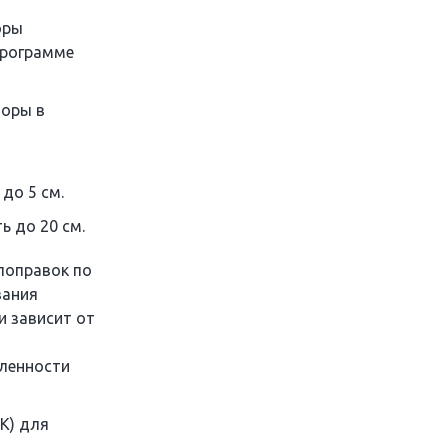
оры
программе
торы в
до 5 см.
ь до 20 см.
поправок по
вания
и зависит от
аленности
K) для