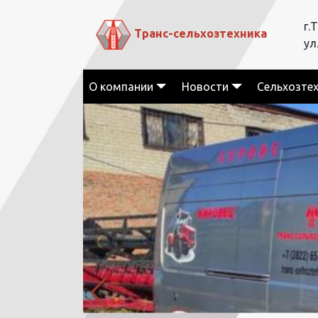
г.
Транс-сельхозтехника
ул
О компании
Новости
Сельхозте